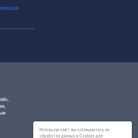
циальности
ий»,
ек,
вым
Используя сайт, вы соглашаетесь на
обработку данных в Cookies для