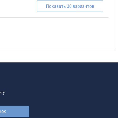
Показать
30
вариантов
уту
нок