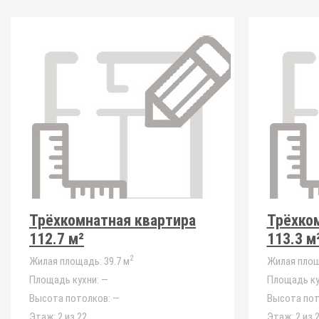
Трёхкомнатная квартира
Трёхко
112.7 м²
113.3 м
2
Жилая площадь:
39.7 м
Жилая площ
Площадь кухни:
—
Площадь ку
Высота потолков:
—
Высота пот
Этаж:
2 из 22
Этаж:
2 из 