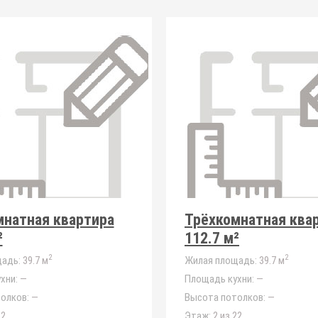
мнатная квартира
Трёхкомнатная ква
²
112.7 м²
2
2
адь:
39.7 м
Жилая площадь:
39.7 м
хни:
—
Площадь кухни:
—
олков:
—
Высота потолков:
—
22
Этаж:
2 из 22