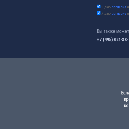
Я даю
согласие
н
Я даю
согласие
н
Вы также можете
+7 (495) 021-41
Есл
пр
ко